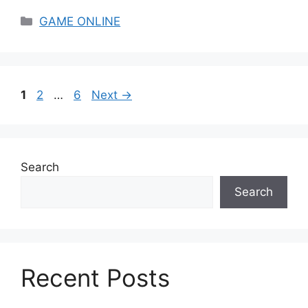
Categories
GAME ONLINE
Page
Page
Page
1
2
…
6
Next
→
Search
Search
Recent Posts