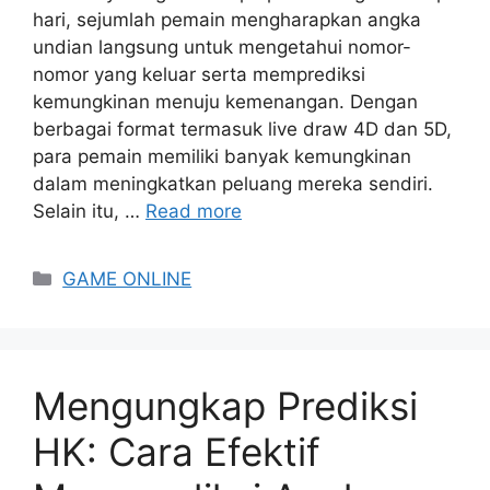
hari, sejumlah pemain mengharapkan angka
undian langsung untuk mengetahui nomor-
nomor yang keluar serta memprediksi
kemungkinan menuju kemenangan. Dengan
berbagai format termasuk live draw 4D dan 5D,
para pemain memiliki banyak kemungkinan
dalam meningkatkan peluang mereka sendiri.
Selain itu, …
Read more
Categories
GAME ONLINE
Mengungkap Prediksi
HK: Cara Efektif