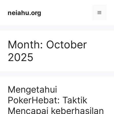
Skip
to
neiahu.org
Menu
content
Month:
October
2025
Mengetahui
PokerHebat: Taktik
Mencapai keberhasilan