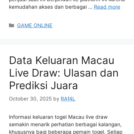
kemudahan akses dan berbagai …
Read more
Categories
GAME ONLINE
Data Keluaran Macau
Live Draw: Ulasan dan
Prediksi Juara
October 30, 2025
by
RAf4L
Informasi keluaran togel Macau live draw
semakin menarik perhatian berbagai kalangan,
khususnya bagi beberapa pemain togel. Setiap