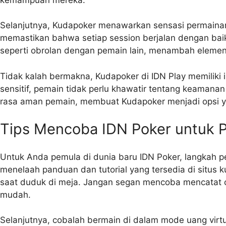
Selanjutnya, Kudapoker menawarkan sensasi permainan 
memastikan bahwa setiap session berjalan dengan baik 
seperti obrolan dengan pemain lain, menambah eleme
Tidak kalah bermakna, Kudapoker di IDN Play memiliki 
sensitif, pemain tidak perlu khawatir tentang keamana
rasa aman pemain, membuat Kudapoker menjadi opsi ya
Tips Mencoba IDN Poker untuk 
Untuk Anda pemula di dunia baru IDN Poker, langkah 
menelaah panduan dan tutorial yang tersedia di situs
saat duduk di meja. Jangan segan mencoba mencatat cat
mudah.
Selanjutnya, cobalah bermain di dalam mode uang vir