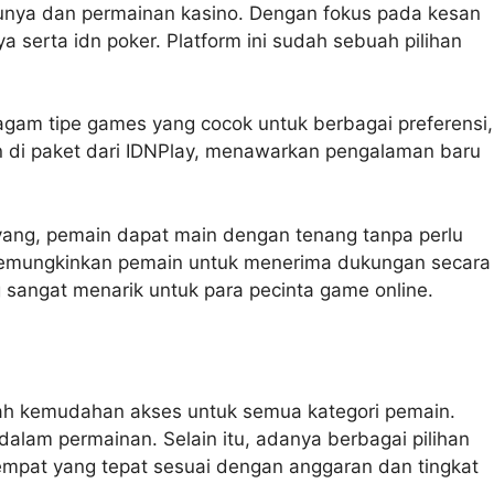
unya dan permainan kasino. Dengan fokus pada kesan
erta idn poker. Platform ini sudah sebuah pilihan
agam tipe games yang cocok untuk berbagai preferensi,
nen di paket dari IDNPlay, menawarkan pengalaman baru
o yang, pemain dapat main dengan tenang tanpa perlu
 memungkinkan pemain untuk menerima dukungan secara
 sangat menarik untuk para pecinta game online.
alah kemudahan akses untuk semua kategori pemain.
lam permainan. Selain itu, adanya berbagai pilihan
mpat yang tepat sesuai dengan anggaran dan tingkat