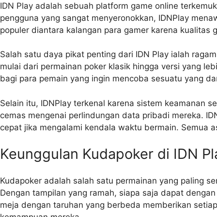
IDN Play adalah sebuah platform game online terkemu
pengguna yang sangat menyeronokkan, IDNPlay menawark
populer diantara kalangan para gamer karena kualitas g
Salah satu daya pikat penting dari IDN Play ialah ra
mulai dari permainan poker klasik hingga versi yang l
bagi para pemain yang ingin mencoba sesuatu yang dar
Selain itu, IDNPlay terkenal karena sistem keamanan s
cemas mengenai perlindungan data pribadi mereka. I
cepat jika mengalami kendala waktu bermain. Semua as
Keunggulan Kudapoker di IDN Pl
Kudapoker adalah salah satu permainan yang paling se
Dengan tampilan yang ramah, siapa saja dapat dengan 
meja dengan taruhan yang berbeda memberikan setiap
kemampuan mereka.