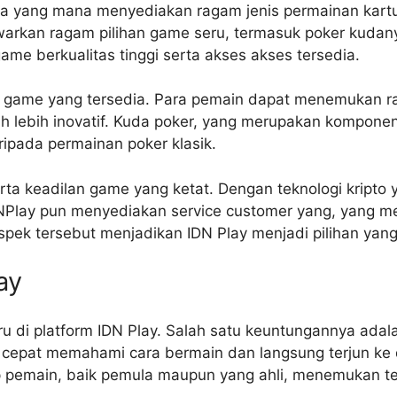
ka yang mana menyediakan ragam jenis permainan kart
an ragam pilihan game seru, termasuk poker kudanya s
ame berkualitas tinggi serta akses akses tersedia.
gam game yang tersedia. Para pemain dapat menemukan r
ebih lebih inovatif. Kuda poker, yang merupakan kompo
ipada permainan poker klasik.
erta keadilan game yang ketat. Dengan teknologi kript
DNPlay pun menyediakan service customer yang, yang
pek tersebut menjadikan IDN Play menjadi pilihan yang
ay
ru di platform IDN Play. Salah satu keuntungannya ad
cepat memahami cara bermain dan langsung terjun ke da
 pemain, baik pemula maupun yang ahli, menemukan te