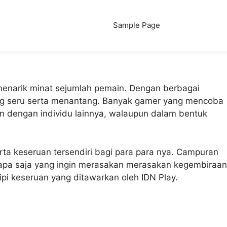
Sample Page
 menarik minat sejumlah pemain. Dengan berbagai
ang seru serta menantang. Banyak gamer yang mencoba
n dengan individu lainnya, walaupun dalam bentuk
ta keseruan tersendiri bagi para para nya. Campuran
siapa saja yang ingin merasakan merasakan kegembiraan
pi keseruan yang ditawarkan oleh IDN Play.