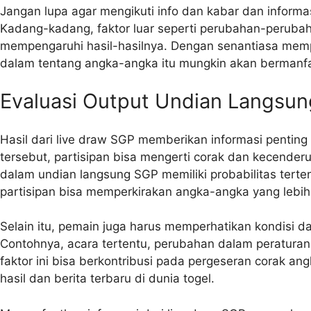
Jangan lupa agar mengikuti info dan kabar dan informasi\
Kadang-kadang, faktor luar seperti perubahan-perubah
mempengaruhi hasil-hasilnya. Dengan senantiasa memp
dalam tentang angka-angka itu mungkin akan bermanfa
Evaluasi Output Undian Langsu
Hasil dari live draw SGP memberikan informasi penting
tersebut, partisipan bisa mengerti corak dan kecender
dalam undian langsung SGP memiliki probabilitas terten
partisipan bisa memperkirakan angka-angka yang leb
Selain itu, pemain juga harus memperhatikan kondisi d
Contohnya, acara tertentu, perubahan dalam peraturan
faktor ini bisa berkontribusi pada pergeseran corak a
hasil dan berita terbaru di dunia togel.