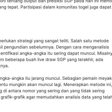
ini tentang output dan prediksi SGP pada hari ini memil
g tepat. Partisipasi dalam komunitas togel juga dapat
rlukan strategi yang sangat teliti. Salah satu metode
sil pengundian sebelumnya. Dengan cara menganalisis
entifikasi angka-angka itu sering dapat muncul. Misaln
am beberapa buah live draw SGP yang terakhir, ada
tnya.
ngka-angka itu jarang muncul. Sebagian pemain meyaki
entu mungkin akan muncul lagi. Menerapkan metode ini
i antara nomor yang sering dan yang tidak sering
grafik-grafik agar memudahkan analisis data yang tela