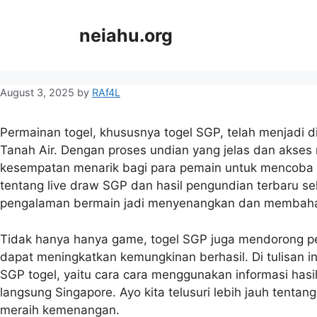
Skip
to
neiahu.org
content
August 3, 2025
by
RAf4L
Permainan togel, khususnya togel SGP, telah menjadi d
Tanah Air. Dengan proses undian yang jelas dan akses
kesempatan menarik bagi para pemain untuk mencoba per
tentang live draw SGP dan hasil pengundian terbaru 
pengalaman bermain jadi menyenangkan dan membaha
Tidak hanya hanya game, togel SGP juga mendorong pem
dapat meningkatkan kemungkinan berhasil. Di tulisan i
SGP togel, yaitu cara cara menggunakan informasi hasil 
langsung Singapore. Ayo kita telusuri lebih jauh tenta
meraih kemenangan.