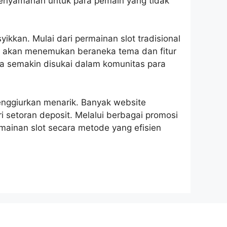
kenyamanan untuk para pemain yang tidak
ikkan. Mulai dari permainan slot tradisional
n akan menemukan beraneka tema dan fitur
ia semakin disukai dalam komunitas para
enggiurkan menarik. Banyak website
 setoran deposit. Melalui berbagai promosi
permainan slot secara metode yang efisien