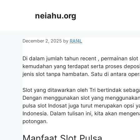
Skip
to
neiahu.org
content
December 2, 2025
by
RAf4L
Di dalam jumlah tahun recent , permainan slot 
kemudahan yang terdapat serta proses deposi
jenis slot tanpa hambatan. Satu di antara op
Slot yang ditawarkan oleh Tri bertindak sebag
Dengan menggunakan slot yang menggunakan d
pulsa slot Indosat juga turut merupakan opsi 
Indonesia. Dalam tulisan ini, kita akan menge
potongan.
Manfaat Slot Pulsa