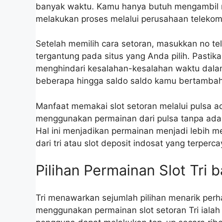
banyak waktu. Kamu hanya butuh mengambil m
melakukan proses melalui perusahaan telekomun
Setelah memilih cara setoran, masukkan no te
tergantung pada situs yang Anda pilih. Pasti
menghindari kesalahan-kesalahan waktu dalam
beberapa hingga saldo saldo kamu bertambah
Manfaat memakai slot setoran melalui pulsa a
menggunakan permainan dari pulsa tanpa adan
Hal ini menjadikan permainan menjadi lebih 
dari tri atau slot deposit indosat yang terpe
Pilihan Permainan Slot Tri
Tri menawarkan sejumlah pilihan menarik perha
menggunakan permainan slot setoran Tri iala