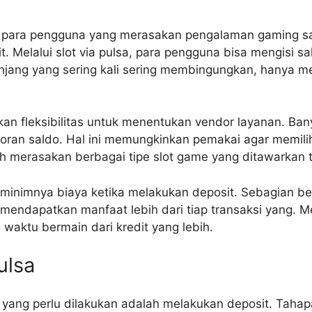
i para pengguna yang merasakan pengalaman gaming s
Melalui slot via pulsa, para pengguna bisa mengisi sald
njang yang sering kali sering membingungkan, hanya m
n fleksibilitas untuk menentukan vendor layanan. Bany
an saldo. Hal ini memungkinkan pemakai agar memilih 
 merasakan berbagai tipe slot game yang ditawarkan t
 minimnya biaya ketika melakukan deposit. Sebagian bes
endapatkan manfaat lebih dari tiap transaksi yang. Me
aktu bermain dari kredit yang lebih.
ulsa
l yang perlu dilakukan adalah melakukan deposit. Tahap