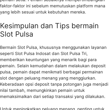
faktor-faktor ini sebelum memutuskan platform mana
yang lebih sesuai untuk kebutuhan mereka.
Kesimpulan dan Tips bermain
Slot Pulsa
Bermain Slot Pulsa, khususnya menggunakan layanan
seperti Slot Pulsa Indosat dan Slot Pulsa Tri,
memberikan keuntungan yang menarik bagi para
pemain. Selain kemudahan dalam melakukan deposit
pulsa, pemain dapat menikmati berbagai permainan
slot dengan peluang menang yang menggiurkan.
Keberadaan opsi deposit tanpa potongan juga menjadi
nilai tambah, memungkinkan pemain untuk
memaksimalkan dari setiap transaksi yang dilakukan.
Untuk meningkatkan peluang menang, penting untuk