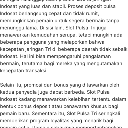
Indosat yang luas dan stabil. Proses deposit pulsa
Indosat berlangsung cepat dan tidak rumit,
memungkinkan pemain untuk segera bermain tanpa
menunggu lama. Di sisi lain, Slot Pulsa Tri juga
menawarkan kemudahan serupa, tetapi mungkin ada
beberapa pengguna yang melaporkan bahwa
kecepatan jaringan Tri di beberapa daerah tidak sebaik
Indosat. Hal ini bisa mempengaruhi pengalaman
bermain, terutama bagi mereka yang mengutamakan
kecepatan transaksi.
Selain itu, promosi dan bonus yang ditawarkan oleh
kedua penyedia juga dapat berbeda. Slot Pulsa
Indosat kadang menawarkan kelebihan tertentu dalam
bentuk bonus deposit atau penawaran khusus bagi
pemain baru. Sementara itu, Slot Pulsa Tri seringkali
memberikan program loyalitas yang menarik bagi
pemain setia. Pemain sebaiknya mempertimbangkan