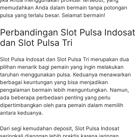
jika Anda menggunakan provider tersebut, yang
memudahkan Anda dalam bermain tanpa potongan
pulsa yang terlalu besar. Selamat bermain!
Perbandingan Slot Pulsa Indosat
dan Slot Pulsa Tri
Slot Pulsa Indosat dan Slot Pulsa Tri merupakan dua
pilihan menarik bagi pemain yang ingin melakukan
taruhan menggunakan pulsa. Keduanya menawarkan
berbagai keuntungan yang bisa menjadikan
pengalaman bermain lebih menguntungkan. Namun,
ada beberapa perbedaan penting yang perlu
dipertimbangkan oleh para pemain dalam memilih
antara keduanya.
Dari segi kemudahan deposit, Slot Pulsa Indosat
seringkali dianggap lebih praktis karena jaringan