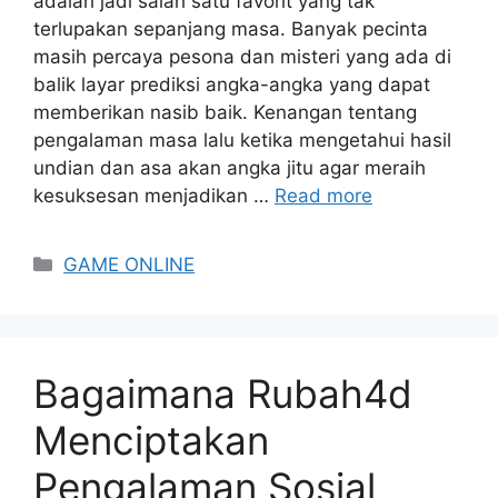
adalah jadi salah satu favorit yang tak
terlupakan sepanjang masa. Banyak pecinta
masih percaya pesona dan misteri yang ada di
balik layar prediksi angka-angka yang dapat
memberikan nasib baik. Kenangan tentang
pengalaman masa lalu ketika mengetahui hasil
undian dan asa akan angka jitu agar meraih
kesuksesan menjadikan …
Read more
Categories
GAME ONLINE
Bagaimana Rubah4d
Menciptakan
Pengalaman Sosial