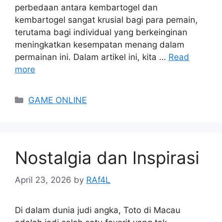
perbedaan antara kembartogel dan
kembartogel sangat krusial bagi para pemain,
terutama bagi individual yang berkeinginan
meningkatkan kesempatan menang dalam
permainan ini. Dalam artikel ini, kita …
Read
more
Categories
GAME ONLINE
Nostalgia dan Inspirasi
April 23, 2026
by
RAf4L
Di dalam dunia judi angka, Toto di Macau