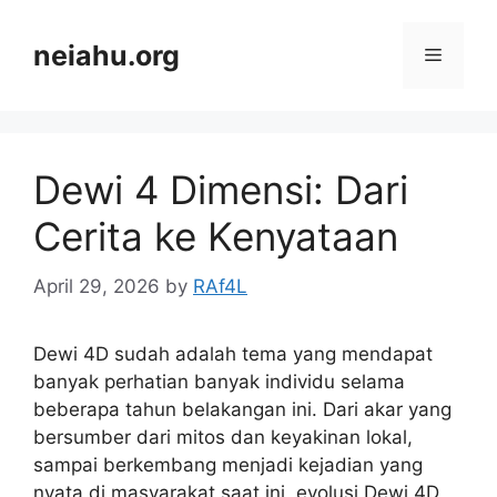
Skip
to
neiahu.org
Menu
content
Dewi 4 Dimensi: Dari
Cerita ke Kenyataan
April 29, 2026
by
RAf4L
Dewi 4D sudah adalah tema yang mendapat
banyak perhatian banyak individu selama
beberapa tahun belakangan ini. Dari akar yang
bersumber dari mitos dan keyakinan lokal,
sampai berkembang menjadi kejadian yang
nyata di masyarakat saat ini, evolusi Dewi 4D