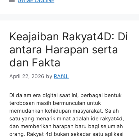
GAME ONLINE
Keajaiban Rakyat4D: Di
antara Harapan serta
dan Fakta
April 22, 2026
by
RAf4L
Di dalam era digital saat ini, berbagai bentuk
terobosan masih bermunculan untuk
memudahkan kehidupan masyarakat. Salah
satu yang menarik minat adalah ide rakyat4d,
dan memberikan harapan baru bagi sejumlah
orang. Rakyat 4d bukan sekadar satu aplikasi