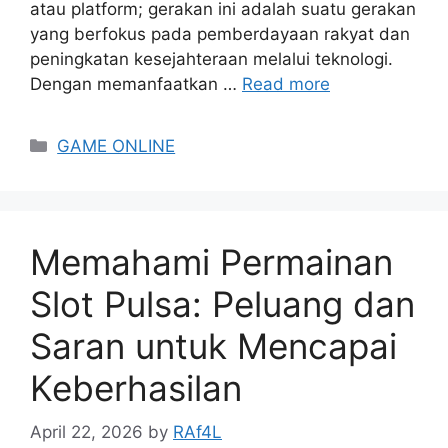
atau platform; gerakan ini adalah suatu gerakan
yang berfokus pada pemberdayaan rakyat dan
peningkatan kesejahteraan melalui teknologi.
Dengan memanfaatkan …
Read more
Categories
GAME ONLINE
Memahami Permainan
Slot Pulsa: Peluang dan
Saran untuk Mencapai
Keberhasilan
April 22, 2026
by
RAf4L