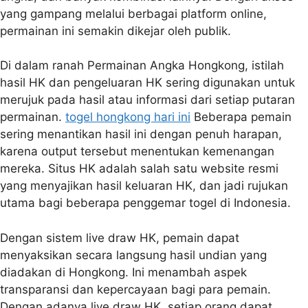
yang gampang melalui berbagai platform online,
permainan ini semakin dikejar oleh publik.
Di dalam ranah Permainan Angka Hongkong, istilah
hasil HK dan pengeluaran HK sering digunakan untuk
merujuk pada hasil atau informasi dari setiap putaran
permainan.
togel hongkong hari ini
Beberapa pemain
sering menantikan hasil ini dengan penuh harapan,
karena output tersebut menentukan kemenangan
mereka. Situs HK adalah salah satu website resmi
yang menyajikan hasil keluaran HK, dan jadi rujukan
utama bagi beberapa penggemar togel di Indonesia.
Dengan sistem live draw HK, pemain dapat
menyaksikan secara langsung hasil undian yang
diadakan di Hongkong. Ini menambah aspek
transparansi dan kepercayaan bagi para pemain.
Dengan adanya live draw HK, setiap orang dapat