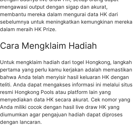
mengawasi output dengan sigap dan akurat,
membantu mereka dalam mengurai data HK dari
sebelumnya untuk meningkatkan kemungkinan mereka
dalam meraih HK Prize.
Cara Mengklaim Hadiah
Untuk mengklaim hadiah dari togel Hongkong, langkah
pertama yang perlu kamu kerjakan adalah memastikan
bahwa Anda telah menyisir hasil keluaran HK dengan
teliti. Anda dapat mengakses informasi ini melalui situs
resmi Hongkong Pools atau platform lain yang
menyediakan data HK secara akurat. Cek nomor yang
Anda miliki cocok dengan hasil live draw HK yang
diumumkan agar pengajuan hadiah dapat diproses
dengan lancaran.