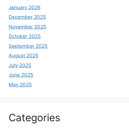
January 2026
December 2025
November 2025
October 2025
September 2025
August 2025
July 2025
June 2025
May 2025
Categories