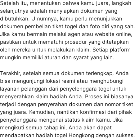
Setelah itu, menentukan bahwa kamu juara, langkah
selanjutnya adalah menyiapkan dokumen yang
dibutuhkan. Umumnya, kamu perlu menunjukkan
dokumen pembelian tiket togel dan foto diri yang sah.
Jika kamu bermain melalui agen atau website online,
pastikan untuk mematuhi prosedur yang ditetapkan
oleh mereka untuk melakukan klaim. Setiap platform
mungkin memiliki aturan dan syarat yang lain.
Terakhir, setelah semua dokumen terlengkap, Anda
bisa mengunjungi lokasi resmi atau menghubungi
layanan pelanggan dari penyelenggara togel untuk
menyerahkan klaim hadiah Anda. Proses ini biasanya
terjadi dengan penyerahan dokumen dan nomor tiket
yang juara. Kemudian, nantikan konfirmasi dari pihak
penyelenggara mengenai status klaim kamu. Jika
mengikuti semua tahap ini, Anda akan dapat
mendapatkan hadiah togel Hongkong dengan sukses.