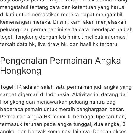
mengetahui tentang cara dan ketentuan yang harus
diikuti untuk memastikan mereka dapat mengambil
kemenangan mereka. Di sini, kami akan menjelaskan
peluang dari permainan ini serta cara mendapat hadiah
togel Hongkong dengan lebih rinci, meliputi informasi
terkait data hk, live draw hk, dan hasil hk terbaru.
Pengenalan Permainan Angka
Hongkong
Togel HK adalah salah satu permainan judi angka yang
sangat digemari di Indonesia. Aktivitas ini datang dari
Hongkong dan menawarkan peluang nantra bagi
beberapa pemain untuk meraih penghargaan besar.
Permainan Angka HK memiliki berbagai tipe taruhan,
termasuk taruhan pada angka tunggal, dua angka, 3
angka, dan banyak kombinasi lainnya. Dengan akses