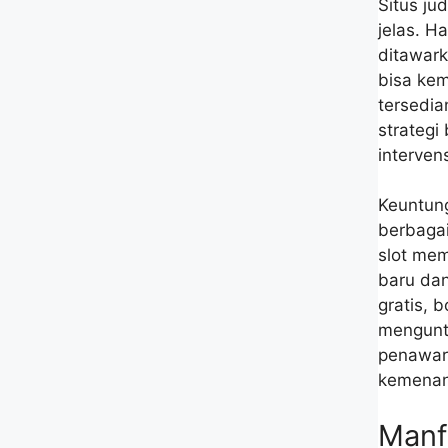
Situs ju
jelas. H
ditawark
bisa ke
tersedia
strategi
intervens
Keuntung
berbaga
slot mem
baru dan
gratis, 
mengunt
penawar
kemenan
Manf