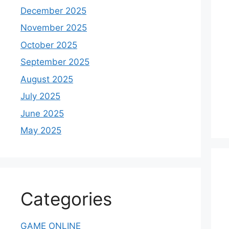
December 2025
November 2025
October 2025
September 2025
August 2025
July 2025
June 2025
May 2025
Categories
GAME ONLINE