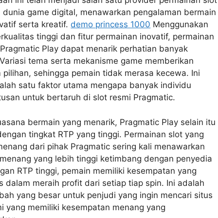
an ini telah menjadi salah satu provider permainan slot
i dunia game digital, menawarkan pengalaman bermain
atif serta kreatif.
demo princess 1000
Menggunakan
erkualitas tinggi dan fitur permainan inovatif, permainan
i Pragmatic Play dapat menarik perhatian banyak
 Variasi tema serta mekanisme game memberikan
pilihan, sehingga pemain tidak merasa kecewa. Ini
alah satu faktor utama mengapa banyak individu
usan untuk bertaruh di slot resmi Pragmatic.
uasana bermain yang menarik, Pragmatic Play selain itu
dengan tingkat RTP yang tinggi. Permainan slot yang
enang dari pihak Pragmatic sering kali menawarkan
 menang yang lebih tinggi ketimbang dengan penyedia
ngan RTP tinggi, pemain memiliki kesempatan yang
s dalam meraih profit dari setiap tiap spin. Ini adalah
mbah yang besar untuk penjudi yang ingin mencari situs
smi yang memiliki kesempatan menang yang