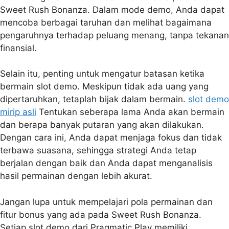
Sweet Rush Bonanza. Dalam mode demo, Anda dapat
mencoba berbagai taruhan dan melihat bagaimana
pengaruhnya terhadap peluang menang, tanpa tekanan
finansial.
Selain itu, penting untuk mengatur batasan ketika
bermain slot demo. Meskipun tidak ada uang yang
dipertaruhkan, tetaplah bijak dalam bermain.
slot demo
mirip asli
Tentukan seberapa lama Anda akan bermain
dan berapa banyak putaran yang akan dilakukan.
Dengan cara ini, Anda dapat menjaga fokus dan tidak
terbawa suasana, sehingga strategi Anda tetap
berjalan dengan baik dan Anda dapat menganalisis
hasil permainan dengan lebih akurat.
Jangan lupa untuk mempelajari pola permainan dan
fitur bonus yang ada pada Sweet Rush Bonanza.
Setiap slot demo dari Pragmatic Play memiliki