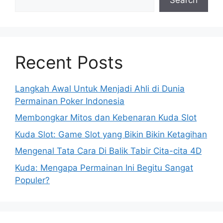
Recent Posts
Langkah Awal Untuk Menjadi Ahli di Dunia
Permainan Poker Indonesia
Membongkar Mitos dan Kebenaran Kuda Slot
Kuda Slot: Game Slot yang Bikin Bikin Ketagihan
Mengenal Tata Cara Di Balik Tabir Cita-cita 4D
Kuda: Mengapa Permainan Ini Begitu Sangat
Populer?