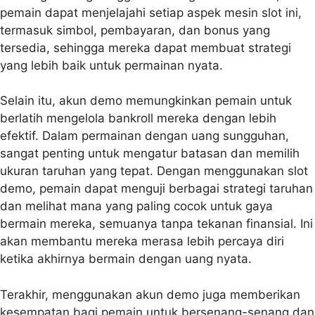
pemain dapat menjelajahi setiap aspek mesin slot ini,
termasuk simbol, pembayaran, dan bonus yang
tersedia, sehingga mereka dapat membuat strategi
yang lebih baik untuk permainan nyata.
Selain itu, akun demo memungkinkan pemain untuk
berlatih mengelola bankroll mereka dengan lebih
efektif. Dalam permainan dengan uang sungguhan,
sangat penting untuk mengatur batasan dan memilih
ukuran taruhan yang tepat. Dengan menggunakan slot
demo, pemain dapat menguji berbagai strategi taruhan
dan melihat mana yang paling cocok untuk gaya
bermain mereka, semuanya tanpa tekanan finansial. Ini
akan membantu mereka merasa lebih percaya diri
ketika akhirnya bermain dengan uang nyata.
Terakhir, menggunakan akun demo juga memberikan
kesempatan bagi pemain untuk bersenang-senang dan