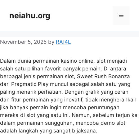
Skip
to
neiahu.org
Menu
content
November 5, 2025
by
RAf4L
Dalam dunia permainan kasino online, slot menjadi
salah satu pilihan favorit banyak pemain. Di antara
berbagai jenis permainan slot, Sweet Rush Bonanza
dari Pragmatic Play muncul sebagai salah satu yang
paling menarik perhatian. Dengan grafik yang cerah
dan fitur permainan yang inovatif, tidak mengherankan
jika banyak pemain ingin mencoba peruntungan
mereka di slot yang satu ini. Namun, sebelum terjun ke
dalam permainan sungguhan, mencoba demo slot
adalah langkah yang sangat bijaksana.