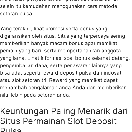
selain itu kemudahan menggunakan cara metode
setoran pulsa.
Yang terakhir, lihat promosi serta bonus yang
digaransikan oleh situs. Situs yang terpercaya sering
memberikan banyak macam bonus agar memikat
pemain yang baru serta mempertahankan anggota
yang lama. Lihat informasi soal bonus selamat datang,
pengembalian dana, serta penawaran lainnya yang
bisa ada, seperti reward deposit pulsa dari indosat
atau slot setoran tri. Reward yang memikat dapat
menambah pengalaman anda Anda dan memberikan
nilai lebih pada setoran anda.
Keuntungan Paling Menarik dari
Situs Permainan Slot Deposit
Pulsa