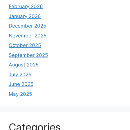
February 2026
January 2026
December 2025
November 2025
October 2025
September 2025
August 2025
July 2025
June 2025
May 2025
Categories