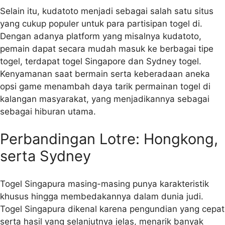
Selain itu, kudatoto menjadi sebagai salah satu situs
yang cukup populer untuk para partisipan togel di.
Dengan adanya platform yang misalnya kudatoto,
pemain dapat secara mudah masuk ke berbagai tipe
togel, terdapat togel Singapore dan Sydney togel.
Kenyamanan saat bermain serta keberadaan aneka
opsi game menambah daya tarik permainan togel di
kalangan masyarakat, yang menjadikannya sebagai
sebagai hiburan utama.
Perbandingan Lotre: Hongkong,
serta Sydney
Togel Singapura masing-masing punya karakteristik
khusus hingga membedakannya dalam dunia judi.
Togel Singapura dikenal karena pengundian yang cepat
serta hasil yang selanjutnya jelas, menarik banyak