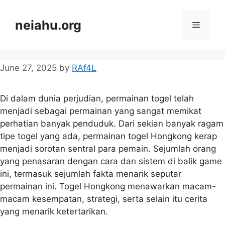
Skip
to
neiahu.org
Menu
content
June 27, 2025
by
RAf4L
Di dalam dunia perjudian, permainan togel telah
menjadi sebagai permainan yang sangat memikat
perhatian banyak penduduk. Dari sekian banyak ragam
tipe togel yang ada, permainan togel Hongkong kerap
menjadi sorotan sentral para pemain. Sejumlah orang
yang penasaran dengan cara dan sistem di balik game
ini, termasuk sejumlah fakta menarik seputar
permainan ini. Togel Hongkong menawarkan macam-
macam kesempatan, strategi, serta selain itu cerita
yang menarik ketertarikan.