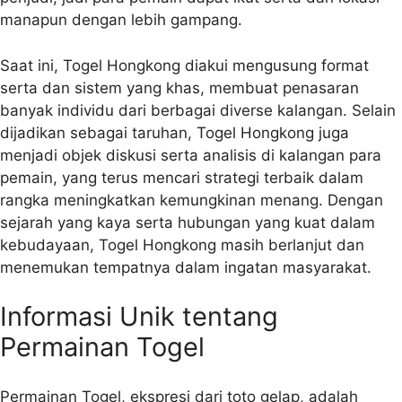
manapun dengan lebih gampang.
Saat ini, Togel Hongkong diakui mengusung format
serta dan sistem yang khas, membuat penasaran
banyak individu dari berbagai diverse kalangan. Selain
dijadikan sebagai taruhan, Togel Hongkong juga
menjadi objek diskusi serta analisis di kalangan para
pemain, yang terus mencari strategi terbaik dalam
rangka meningkatkan kemungkinan menang. Dengan
sejarah yang kaya serta hubungan yang kuat dalam
kebudayaan, Togel Hongkong masih berlanjut dan
menemukan tempatnya dalam ingatan masyarakat.
Informasi Unik tentang
Permainan Togel
Permainan Togel, ekspresi dari toto gelap, adalah