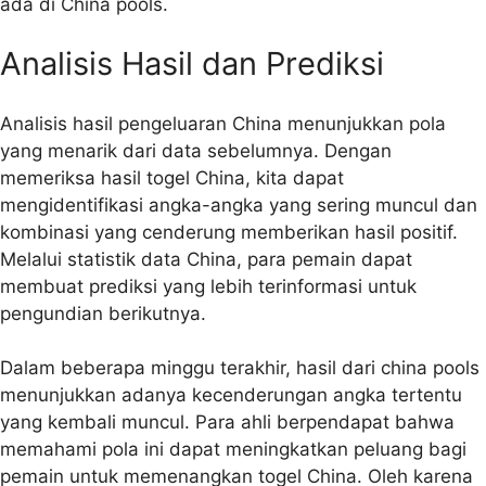
ada di China pools.
Analisis Hasil dan Prediksi
Analisis hasil pengeluaran China menunjukkan pola
yang menarik dari data sebelumnya. Dengan
memeriksa hasil togel China, kita dapat
mengidentifikasi angka-angka yang sering muncul dan
kombinasi yang cenderung memberikan hasil positif.
Melalui statistik data China, para pemain dapat
membuat prediksi yang lebih terinformasi untuk
pengundian berikutnya.
Dalam beberapa minggu terakhir, hasil dari china pools
menunjukkan adanya kecenderungan angka tertentu
yang kembali muncul. Para ahli berpendapat bahwa
memahami pola ini dapat meningkatkan peluang bagi
pemain untuk memenangkan togel China. Oleh karena