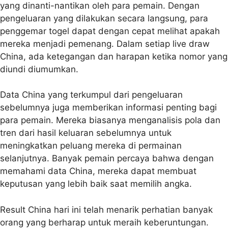
yang dinanti-nantikan oleh para pemain. Dengan
pengeluaran yang dilakukan secara langsung, para
penggemar togel dapat dengan cepat melihat apakah
mereka menjadi pemenang. Dalam setiap live draw
China, ada ketegangan dan harapan ketika nomor yang
diundi diumumkan.
Data China yang terkumpul dari pengeluaran
sebelumnya juga memberikan informasi penting bagi
para pemain. Mereka biasanya menganalisis pola dan
tren dari hasil keluaran sebelumnya untuk
meningkatkan peluang mereka di permainan
selanjutnya. Banyak pemain percaya bahwa dengan
memahami data China, mereka dapat membuat
keputusan yang lebih baik saat memilih angka.
Result China hari ini telah menarik perhatian banyak
orang yang berharap untuk meraih keberuntungan.