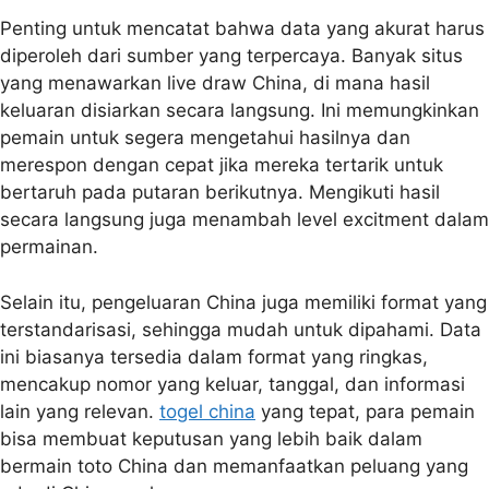
Penting untuk mencatat bahwa data yang akurat harus
diperoleh dari sumber yang terpercaya. Banyak situs
yang menawarkan live draw China, di mana hasil
keluaran disiarkan secara langsung. Ini memungkinkan
pemain untuk segera mengetahui hasilnya dan
merespon dengan cepat jika mereka tertarik untuk
bertaruh pada putaran berikutnya. Mengikuti hasil
secara langsung juga menambah level excitment dalam
permainan.
Selain itu, pengeluaran China juga memiliki format yang
terstandarisasi, sehingga mudah untuk dipahami. Data
ini biasanya tersedia dalam format yang ringkas,
mencakup nomor yang keluar, tanggal, dan informasi
lain yang relevan.
togel china
yang tepat, para pemain
bisa membuat keputusan yang lebih baik dalam
bermain toto China dan memanfaatkan peluang yang