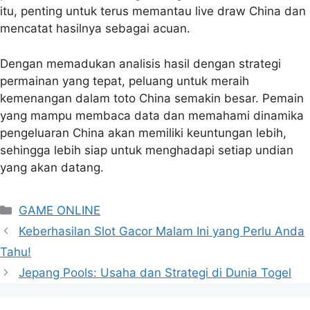
itu, penting untuk terus memantau live draw China dan
mencatat hasilnya sebagai acuan.
Dengan memadukan analisis hasil dengan strategi
permainan yang tepat, peluang untuk meraih
kemenangan dalam toto China semakin besar. Pemain
yang mampu membaca data dan memahami dinamika
pengeluaran China akan memiliki keuntungan lebih,
sehingga lebih siap untuk menghadapi setiap undian
yang akan datang.
Categories
GAME ONLINE
Keberhasilan Slot Gacor Malam Ini yang Perlu Anda
Tahu!
Jepang Pools: Usaha dan Strategi di Dunia Togel