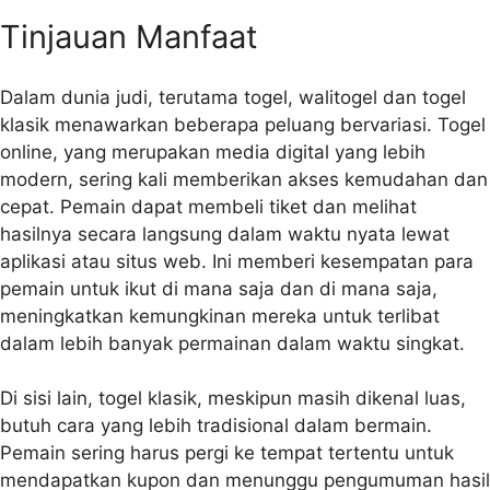
Tinjauan Manfaat
Dalam dunia judi, terutama togel, walitogel dan togel
klasik menawarkan beberapa peluang bervariasi. Togel
online, yang merupakan media digital yang lebih
modern, sering kali memberikan akses kemudahan dan
cepat. Pemain dapat membeli tiket dan melihat
hasilnya secara langsung dalam waktu nyata lewat
aplikasi atau situs web. Ini memberi kesempatan para
pemain untuk ikut di mana saja dan di mana saja,
meningkatkan kemungkinan mereka untuk terlibat
dalam lebih banyak permainan dalam waktu singkat.
Di sisi lain, togel klasik, meskipun masih dikenal luas,
butuh cara yang lebih tradisional dalam bermain.
Pemain sering harus pergi ke tempat tertentu untuk
mendapatkan kupon dan menunggu pengumuman hasil