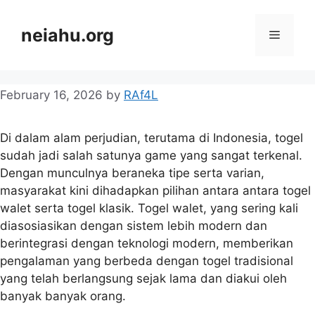
Skip
to
neiahu.org
Menu
content
February 16, 2026
by
RAf4L
Di dalam alam perjudian, terutama di Indonesia, togel
sudah jadi salah satunya game yang sangat terkenal.
Dengan munculnya beraneka tipe serta varian,
masyarakat kini dihadapkan pilihan antara antara togel
walet serta togel klasik. Togel walet, yang sering kali
diasosiasikan dengan sistem lebih modern dan
berintegrasi dengan teknologi modern, memberikan
pengalaman yang berbeda dengan togel tradisional
yang telah berlangsung sejak lama dan diakui oleh
banyak banyak orang.