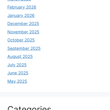
February 2026
January 2026
December 2025
November 2025
October 2025
September 2025
August 2025
July 2025
June 2025
May 2025
Categories