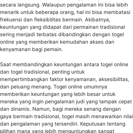
secara langsung. Walaupun pengalaman ini bisa lebih
menarik untuk beberapa orang, hal ini bisa membatasi
frekuensi dan fleksibilitas bermain. Akibatnya,
keuntungan yang didapat dari permainan tradisional
sering menjadi terbatas dibandingkan dengan togel
online yang memberikan kemudahan akses dan
kenyamanan bagi pemain.
Saat membandingkan keuntungan antara togel online
dan togel tradisional, penting untuk
mempertimbangkan faktor kenyamanan, aksesibilitas,
dan peluang menang. Togel online umumnya
memberikan keuntungan yang lebih besar untuk
mereka yang ingin pengalaman judi yang tampak cepat
dan dinamis. Namun, bagi mereka senang dengan
gaya bermain tradisional, togel masih menawarkan nilai
dan pengalaman yang tersendiri. Keputusan tentang
pilihan mana yang lebih menguntungkan sangat