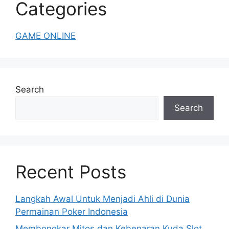
Categories
GAME ONLINE
Search
Search
Recent Posts
Langkah Awal Untuk Menjadi Ahli di Dunia
Permainan Poker Indonesia
Membongkar Mitos dan Kebenaran Kuda Slot