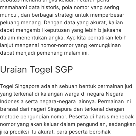
memahami data historis, pola nomor yang sering
muncul, dan berbagai strategi untuk memperbesar
peluang menang. Dengan data yang akurat, kalian
dapat mengambil keputusan yang lebih bijaksana
dalam menentukan angka. Ayo kita perhatikan lebih
lanjut mengenai nomor-nomor yang kemungkinan
dapat menjadi pemenang malam ini.
Uraian Togel SGP
Togel Singapore adalah sebuah bentuk permainan judi
yang terkenal di kalangan warga di negara Negara
Indonesia serta negara-negara lainnya. Permainan ini
berasal dari negeri Singapura dan terkenal dengan
metode pengundian nomor. Peserta di harus menebak
nomor yang akan keluar dalam pengundian, sedangkan
jika prediksi itu akurat, para peserta berpihak