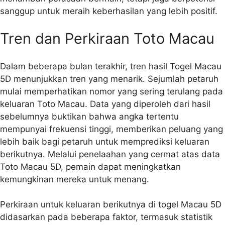
sanggup untuk meraih keberhasilan yang lebih positif.
Tren dan Perkiraan Toto Macau
Dalam beberapa bulan terakhir, tren hasil Togel Macau
5D menunjukkan tren yang menarik. Sejumlah petaruh
mulai memperhatikan nomor yang sering terulang pada
keluaran Toto Macau. Data yang diperoleh dari hasil
sebelumnya buktikan bahwa angka tertentu
mempunyai frekuensi tinggi, memberikan peluang yang
lebih baik bagi petaruh untuk memprediksi keluaran
berikutnya. Melalui penelaahan yang cermat atas data
Toto Macau 5D, pemain dapat meningkatkan
kemungkinan mereka untuk menang.
Perkiraan untuk keluaran berikutnya di togel Macau 5D
didasarkan pada beberapa faktor, termasuk statistik