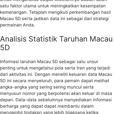
satu faktor utama untuk meningkatkan kesempatan
kemenangan. Tetaplah mengikuti perkembangan hasil
Macau 5D serta jadikan data ini sebagai dari strategi
permainan Anda.
Analisis Statistik Taruhan Macau
5D
Informasi taruhan Macau 5D sebagai satu unsur
penting untuk mengetahui pola serta tren yang terjadi
dari aktivitas ini. Dengan meneliti keluaran data Macau
5D ini secara menyeluruh, para pemain dapat melihat
angka-angka yang sering sering muncul serta
menyusun nomor yang berpotensi akan keluar di masa
depan. Data-data sebelumnya menyediakan informasi
berharga yang dapat dapat membantu dalam
mengambil tindakan yang lebih bijaksana ketika