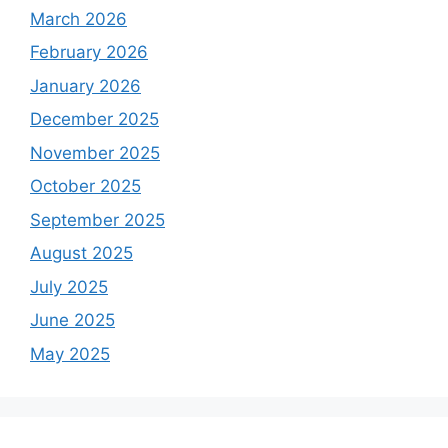
March 2026
February 2026
January 2026
December 2025
November 2025
October 2025
September 2025
August 2025
July 2025
June 2025
May 2025