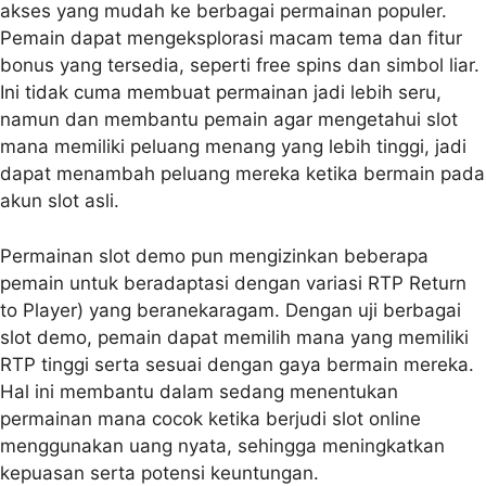
akses yang mudah ke berbagai permainan populer.
Pemain dapat mengeksplorasi macam tema dan fitur
bonus yang tersedia, seperti free spins dan simbol liar.
Ini tidak cuma membuat permainan jadi lebih seru,
namun dan membantu pemain agar mengetahui slot
mana memiliki peluang menang yang lebih tinggi, jadi
dapat menambah peluang mereka ketika bermain pada
akun slot asli.
Permainan slot demo pun mengizinkan beberapa
pemain untuk beradaptasi dengan variasi RTP Return
to Player) yang beranekaragam. Dengan uji berbagai
slot demo, pemain dapat memilih mana yang memiliki
RTP tinggi serta sesuai dengan gaya bermain mereka.
Hal ini membantu dalam sedang menentukan
permainan mana cocok ketika berjudi slot online
menggunakan uang nyata, sehingga meningkatkan
kepuasan serta potensi keuntungan.