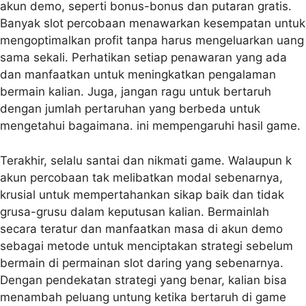
akun demo, seperti bonus-bonus dan putaran gratis.
Banyak slot percobaan menawarkan kesempatan untuk
mengoptimalkan profit tanpa harus mengeluarkan uang
sama sekali. Perhatikan setiap penawaran yang ada
dan manfaatkan untuk meningkatkan pengalaman
bermain kalian. Juga, jangan ragu untuk bertaruh
dengan jumlah pertaruhan yang berbeda untuk
mengetahui bagaimana. ini mempengaruhi hasil game.
Terakhir, selalu santai dan nikmati game. Walaupun k
akun percobaan tak melibatkan modal sebenarnya,
krusial untuk mempertahankan sikap baik dan tidak
grusa-grusu dalam keputusan kalian. Bermainlah
secara teratur dan manfaatkan masa di akun demo
sebagai metode untuk menciptakan strategi sebelum
bermain di permainan slot daring yang sebenarnya.
Dengan pendekatan strategi yang benar, kalian bisa
menambah peluang untung ketika bertaruh di game