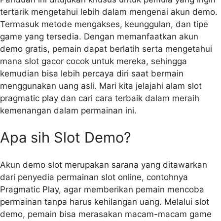
tertarik mengetahui lebih dalam mengenai akun demo.
Termasuk metode mengakses, keunggulan, dan tipe
game yang tersedia. Dengan memanfaatkan akun
demo gratis, pemain dapat berlatih serta mengetahui
mana slot gacor cocok untuk mereka, sehingga
kemudian bisa lebih percaya diri saat bermain
menggunakan uang asli. Mari kita jelajahi alam slot
pragmatic play dan cari cara terbaik dalam meraih
kemenangan dalam permainan ini.
Apa sih Slot Demo?
Akun demo slot merupakan sarana yang ditawarkan
dari penyedia permainan slot online, contohnya
Pragmatic Play, agar memberikan pemain mencoba
permainan tanpa harus kehilangan uang. Melalui slot
demo, pemain bisa merasakan macam-macam game